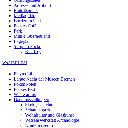
Öffnungszeiten
Adresse und Anfahrt
Eintrittspreise
Mediaguide
Barrierefreiheit
Fockes Café
Park
Mühle Oberneuland
Lageplan
Shop im Focke
Kataloge
WAS IST LOS?
Playmobil
Lange Nacht der Museen Bremen
Fokus Polen
Fockes Fest
Was war los
Dauerausstellungen
Stadtgeschichte
Schaumagazin
Wohnkultur und Glaskunst
Wissenswerkstatt Archäologie
Kindermuseum