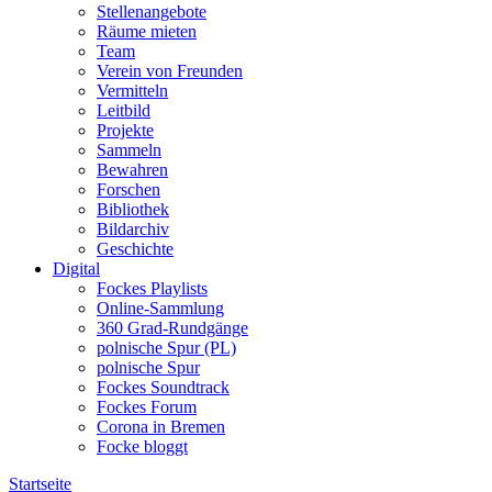
Stellenangebote
Räume mieten
Team
Verein von Freunden
Vermitteln
Leitbild
Projekte
Sammeln
Bewahren
Forschen
Bibliothek
Bildarchiv
Geschichte
Digital
Fockes Playlists
Online-Sammlung
360 Grad-Rundgänge
polnische Spur (PL)
polnische Spur
Fockes Soundtrack
Fockes Forum
Corona in Bremen
Focke bloggt
Startseite