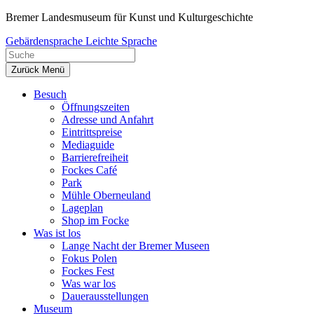
Zum
Bremer Landesmuseum für Kunst und Kulturgeschichte
Inhalt
Gebärdensprache
Leichte Sprache
springen
Zurück
Menü
Besuch
Öffnungszeiten
Adresse und Anfahrt
Eintrittspreise
Mediaguide
Barrierefreiheit
Fockes Café
Park
Mühle Oberneuland
Lageplan
Shop im Focke
Was ist los
Lange Nacht der Bremer Museen
Fokus Polen
Fockes Fest
Was war los
Dauerausstellungen
Museum