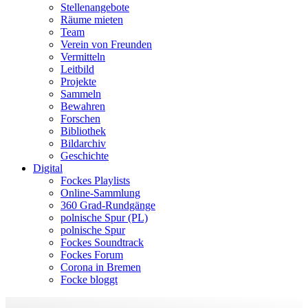
Stellenangebote
Räume mieten
Team
Verein von Freunden
Vermitteln
Leitbild
Projekte
Sammeln
Bewahren
Forschen
Bibliothek
Bildarchiv
Geschichte
Digital
Fockes Playlists
Online-Sammlung
360 Grad-Rundgänge
polnische Spur (PL)
polnische Spur
Fockes Soundtrack
Fockes Forum
Corona in Bremen
Focke bloggt