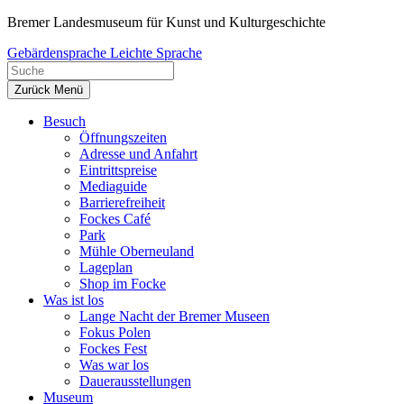
Zum
Bremer Landesmuseum für Kunst und Kulturgeschichte
Inhalt
Gebärdensprache
Leichte Sprache
springen
Zurück
Menü
Besuch
Öffnungszeiten
Adresse und Anfahrt
Eintrittspreise
Mediaguide
Barrierefreiheit
Fockes Café
Park
Mühle Oberneuland
Lageplan
Shop im Focke
Was ist los
Lange Nacht der Bremer Museen
Fokus Polen
Fockes Fest
Was war los
Dauerausstellungen
Museum