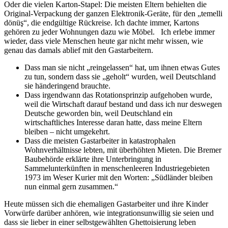
Oder die vielen Karton-Stapel: Die meisten Eltern behielten die
Original-Verpackung der ganzen Elektronik-Geräte, für den „temelli
dönüş“, die endgültige Rückreise. Ich dachte immer, Kartons
gehören zu jeder Wohnungen dazu wie Möbel. Ich erlebe immer
wieder, dass viele Menschen heute gar nicht mehr wissen, wie
genau das damals ablief mit den Gastarbeitern.
Dass man sie nicht „reingelassen“ hat, um ihnen etwas Gutes
zu tun, sondern dass sie „geholt“ wurden, weil Deutschland
sie händeringend brauchte.
Dass irgendwann das Rotationsprinzip aufgehoben wurde,
weil die Wirtschaft darauf bestand und dass ich nur deswegen
Deutsche geworden bin, weil Deutschland ein
wirtschaftliches Interesse daran hatte, dass meine Eltern
bleiben – nicht umgekehrt.
Dass die meisten Gastarbeiter in katastrophalen
Wohnverhältnisse lebten, mit überhöhten Mieten. Die Bremer
Baubehörde erklärte ihre Unterbringung in
Sammelunterkünften in menschenleeren Industriegebieten
1973 im Weser Kurier mit den Worten: „Südländer bleiben
nun einmal gern zusammen.“
Heute müssen sich die ehemaligen Gastarbeiter und ihre Kinder
Vorwürfe darüber anhören, wie integrationsunwillig sie seien und
dass sie lieber in einer selbstgewählten Ghettoisierung leben