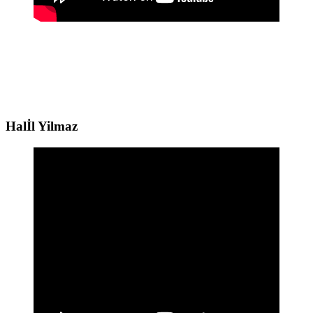
Halİl Y
i
lmaz