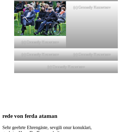
(c) Gennady Kuznetsov
(c) Gennady Kuznetsov
(c) Gennady Kuznetsov
(c) Gennady Kuznetsov
(c) Gennady Kuznetsov
rede von ferda ataman
Sehr geehrte Ehrengäste, sevgili onur konuklari,