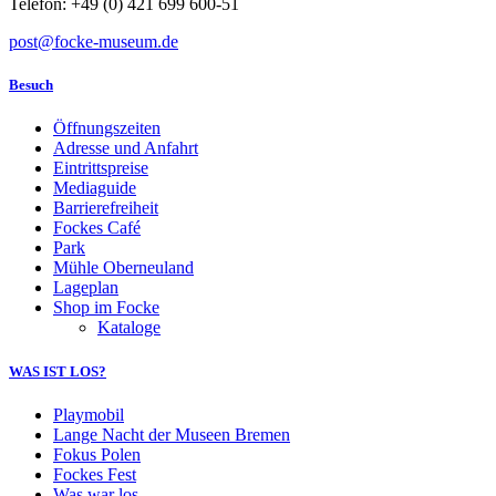
Telefon: +49 (0) 421 699 600-51
post@focke-museum.de
Besuch
Öffnungszeiten
Adresse und Anfahrt
Eintrittspreise
Mediaguide
Barrierefreiheit
Fockes Café
Park
Mühle Oberneuland
Lageplan
Shop im Focke
Kataloge
WAS IST LOS?
Playmobil
Lange Nacht der Museen Bremen
Fokus Polen
Fockes Fest
Was war los