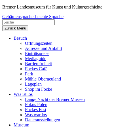
Zum
Bremer Landesmuseum für Kunst und Kulturgeschichte
Inhalt
Gebärdensprache
Leichte Sprache
springen
Zurück
Menü
Besuch
Öffnungszeiten
Adresse und Anfahrt
Eintrittspreise
Mediaguide
Barrierefreiheit
Fockes Café
Park
Mühle Oberneuland
Lageplan
Shop im Focke
Was ist los
Lange Nacht der Bremer Museen
Fokus Polen
Fockes Fest
Was war los
Dauerausstellungen
Museum