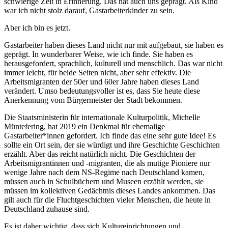
schwierige Zeit in Erinnerung. Das hat auch uns geprägt. Als Kind
war ich nicht stolz darauf, Gastarbeiterkinder zu sein.
Aber ich bin es jetzt.
Gastarbeiter haben dieses Land nicht nur mit aufgebaut, sie haben es
geprägt. In wunderbarer Weise, wie ich finde. Sie haben es
herausgefordert, sprachlich, kulturell und menschlich. Das war nicht
immer leicht, für beide Seiten nicht, aber sehr effektiv. Die
Arbeitsmigranten der 50er und 60er Jahre haben dieses Land
verändert. Umso bedeutungsvoller ist es, dass Sie heute diese
Anerkennung vom Bürgermeister der Stadt bekommen.
Die Staatsministerin für internationale Kulturpolitik, Michelle
Müntefering, hat 2019 ein Denkmal für ehemalige
Gastarbeiter*innen gefordert. Ich finde das eine sehr gute Idee! Es
sollte ein Ort sein, der sie würdigt und ihre Geschichte Geschichten
erzählt. Aber das reicht natürlich nicht. Die Geschichten der
Arbeitsmigrantinnen und -migranten, die als mutige Pioniere nur
wenige Jahre nach dem NS-Regime nach Deutschland kamen,
müssen auch in Schulbüchern und Museen erzählt werden, sie
müssen im kollektiven Gedächtnis dieses Landes ankommen. Das
gilt auch für die Fluchtgeschichten vieler Menschen, die heute in
Deutschland zuhause sind.
Es ist daher wichtig, dass sich Kultureinrichtungen und