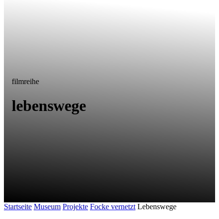
filmreihe
lebenswege
Startseite
Museum
Projekte
Focke vernetzt
Lebenswege