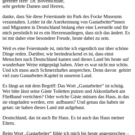
geehrter Herr Dr. Bovenschulte,
sehr geehrte Damen und Herren,
danke, dass Sie diese Feierstunde im Park des Focke Museums
veranstalten. Leider ist die Anerkennung von Gastarbeiter*innen
und Migranten in Deutschland bislang eher eine Leerstelle und für
mich persönlich ist es ein Herzensanliegen, dass sich das ändert. Es
ist mir daher eine besondere Freude, heute dabei zu sein.
Weil es eine Feierstunde ist, möchte ich eigentlich nur über schöne
Dinge reden. Darüber, wie beeindruckend es ist, dass einst
Menschen nach Deutschland kamen und dieses Land bis heute auf
wunderbare Weise mitgeprägt haben. Aber es war nicht nur schön.
Und ich muss auch Schmerzhaftes ansprechen. Denn davon gehört
viel zum Gastarbeiter-Kapitel in unserem Land.
Es fängt an mit dem Begriff: Das Wort „Gastarbeiter“ ist schräg.
Wer bitte lässt seine Gäste Toiletten putzen und Akkordarbeit am
Fließband verrichten? Oder welche Gäste müssen das Haus, in das
sie eingeladen werden, erst aufbauen? Und genau das haben sie
getan: sie haben dieses Land mit aufgebaut.
Deutschland, das ist auch Ihr Haus. Es ist auch das Haus meiner
Eltern.
Beim Wort „Gastarbeiter“ fühle ich mich bis heute angesprochen –