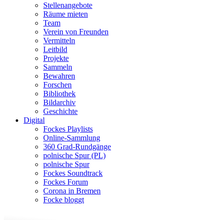
Stellenangebote
Räume mieten
Team
Verein von Freunden
Vermitteln
Leitbild
Projekte
Sammeln
Bewahren
Forschen
Bibliothek
Bildarchiv
Geschichte
Digital
Fockes Playlists
Online-Sammlung
360 Grad-Rundgänge
polnische Spur (PL)
polnische Spur
Fockes Soundtrack
Fockes Forum
Corona in Bremen
Focke bloggt