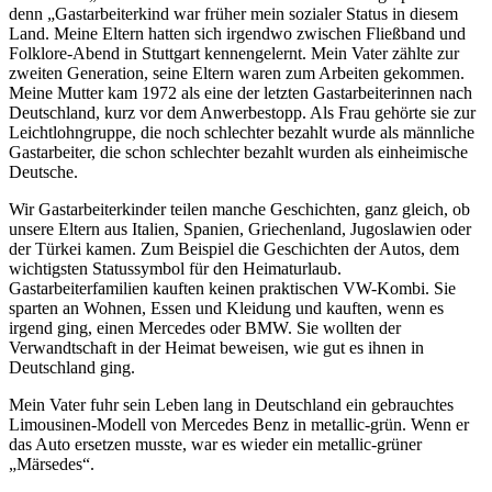
denn „Gastarbeiterkind war früher mein sozialer Status in diesem
Land. Meine Eltern hatten sich irgendwo zwischen Fließband und
Folklore-Abend in Stuttgart kennengelernt. Mein Vater zählte zur
zweiten Generation, seine Eltern waren zum Arbeiten gekommen.
Meine Mutter kam 1972 als eine der letzten Gastarbeiterinnen nach
Deutschland, kurz vor dem Anwerbestopp. Als Frau gehörte sie zur
Leichtlohngruppe, die noch schlechter bezahlt wurde als männliche
Gastarbeiter, die schon schlechter bezahlt wurden als einheimische
Deutsche.
Wir Gastarbeiterkinder teilen manche Geschichten, ganz gleich, ob
unsere Eltern aus Italien, Spanien, Griechenland, Jugoslawien oder
der Türkei kamen. Zum Beispiel die Geschichten der Autos, dem
wichtigsten Statussymbol für den Heimaturlaub.
Gastarbeiterfamilien kauften keinen praktischen VW-Kombi. Sie
sparten an Wohnen, Essen und Kleidung und kauften, wenn es
irgend ging, einen Mercedes oder BMW. Sie wollten der
Verwandtschaft in der Heimat beweisen, wie gut es ihnen in
Deutschland ging.
Mein Vater fuhr sein Leben lang in Deutschland ein gebrauchtes
Limousinen-Modell von Mercedes Benz in metallic-grün. Wenn er
das Auto ersetzen musste, war es wieder ein metallic-grüner
„Märsedes“.