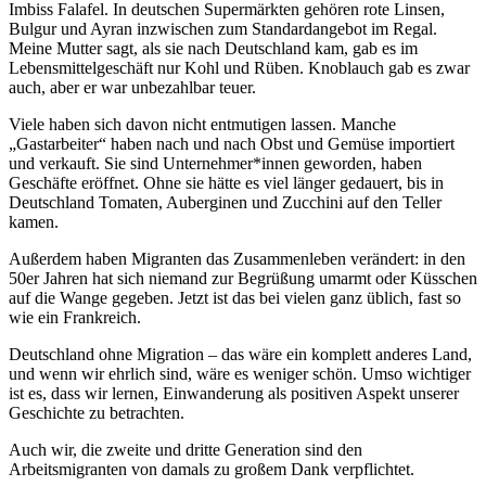
Imbiss Falafel. In deutschen Supermärkten gehören rote Linsen,
Bulgur und Ayran inzwischen zum Standardangebot im Regal.
Meine Mutter sagt, als sie nach Deutschland kam, gab es im
Lebensmittelgeschäft nur Kohl und Rüben. Knoblauch gab es zwar
auch, aber er war unbezahlbar teuer.
Viele haben sich davon nicht entmutigen lassen. Manche
„Gastarbeiter“ haben nach und nach Obst und Gemüse importiert
und verkauft. Sie sind Unternehmer*innen geworden, haben
Geschäfte eröffnet. Ohne sie hätte es viel länger gedauert, bis in
Deutschland Tomaten, Auberginen und Zucchini auf den Teller
kamen.
Außerdem haben Migranten das Zusammenleben verändert: in den
50er Jahren hat sich niemand zur Begrüßung umarmt oder Küsschen
auf die Wange gegeben. Jetzt ist das bei vielen ganz üblich, fast so
wie ein Frankreich.
Deutschland ohne Migration – das wäre ein komplett anderes Land,
und wenn wir ehrlich sind, wäre es weniger schön. Umso wichtiger
ist es, dass wir lernen, Einwanderung als positiven Aspekt unserer
Geschichte zu betrachten.
Auch wir, die zweite und dritte Generation sind den
Arbeitsmigranten von damals zu großem Dank verpflichtet.