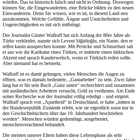
würden. Das ist historisch falsch und nicht in Ordnung. Deswegen
können Sie, die Eingewanderten, eine Brücke bilden zu den neuen
Einwanderern. Denn Sie wissen, wie es ist, in diesem Land neu
anzukommen. Welche Gefühle, Ängste und Unsicherheiten und
Ungerechtigkeiten es mit sich mitbringt.
Der Journalist Günter Wallraff hat sich Anfang der 80er Jahre als
Türke verkleidet, nannte sich Levent Siğirlioğlu, ein Name, den er
selbst kaum aussprechen konnte. Mit Perücke und Schnurrbart sah
er aus wie die Karikatur eines Türken, er imitierte einen türkischen
Akzent und sprach Kauderwelsch, wenn er Türkisch reden sollte.
Aber niemand hat es bemerkt.
Wallraff ist es damit gelungen, vielen Menschen die Augen zu
öffnen, was es damals bedeutete, „Gastarbeiter“ zu sein. Zwei Jahre
lang hat er für sein Buch „Ganz unten“ recherchiert und zusammen
mit ausländischen Arbeitern versucht, Geld zu verdienen. Am Ende
seiner Recherche war der Journalist völlig erledigt – und empört.
Wallraff sprach von „Apartheid“ in Deutschland, er habe „mitten in
der Bundesrepublik Zustände erlebt, wie sie eigentlich sonst nur in
den Geschichtsbüchern über das 19. Jahrhundert beschrieben
werden“. Menschen würden gedemütigt, ausgebeutet,
menschenverachtend behandelt.
Die meisten unserer Eltern haben diese Lebensphase als sehr