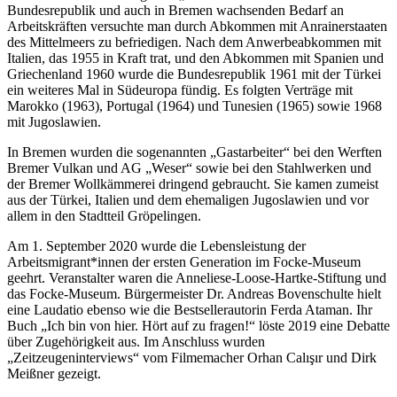
Bundesrepublik und auch in Bremen wachsenden Bedarf an
Arbeitskräften versuchte man durch Abkommen mit Anrainerstaaten
des Mittelmeers zu befriedigen. Nach dem Anwerbeabkommen mit
Italien, das 1955 in Kraft trat, und den Abkommen mit Spanien und
Griechenland 1960 wurde die Bundesrepublik 1961 mit der Türkei
ein weiteres Mal in Südeuropa fündig. Es folgten Verträge mit
Marokko (1963), Portugal (1964) und Tunesien (1965) sowie 1968
mit Jugoslawien.
In Bremen wurden die sogenannten „Gastarbeiter“ bei den Werften
Bremer Vulkan und AG „Weser“ sowie bei den Stahlwerken und
der Bremer Wollkämmerei dringend gebraucht. Sie kamen zumeist
aus der Türkei, Italien und dem ehemaligen Jugoslawien und vor
allem in den Stadtteil Gröpelingen.
Am 1. September 2020 wurde die Lebensleistung der
Arbeitsmigrant*innen der ersten Generation im Focke-Museum
geehrt. Veranstalter waren die Anneliese-Loose-Hartke-Stiftung und
das Focke-Museum. Bürgermeister Dr. Andreas Bovenschulte hielt
eine Laudatio ebenso wie die Bestsellerautorin Ferda Ataman. Ihr
Buch „Ich bin von hier. Hört auf zu fragen!“ löste 2019 eine Debatte
über Zugehörigkeit aus. Im Anschluss wurden
„Zeitzeugeninterviews“ vom Filmemacher Orhan Calışır und Dirk
Meißner gezeigt.