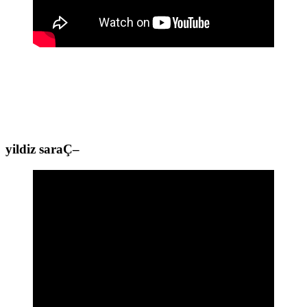
yildiz saraÇ
–