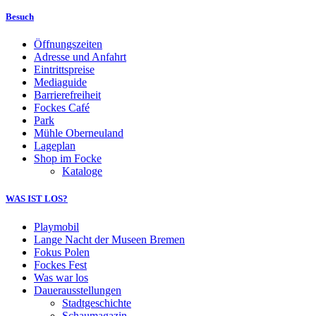
Besuch
Öffnungszeiten
Adresse und Anfahrt
Eintrittspreise
Mediaguide
Barrierefreiheit
Fockes Café
Park
Mühle Oberneuland
Lageplan
Shop im Focke
Kataloge
WAS IST LOS?
Playmobil
Lange Nacht der Museen Bremen
Fokus Polen
Fockes Fest
Was war los
Dauerausstellungen
Stadtgeschichte
Schaumagazin