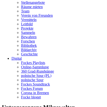
Stellenangebote
Räume mieten
Team
Verein von Freunden
Vermitteln
Leitbild
Projekte
Sammeln
Bewahren
Forschen
Bibliothek
Bildarchiv
Geschichte
Digital
Fockes Playlists
Online-Sammlung
360 Grad-Rundgänge
polnische Spur (PL)
polnische Spur
Fockes Soundtrack
Fockes Forum
Corona in Bremen
Focke bloggt