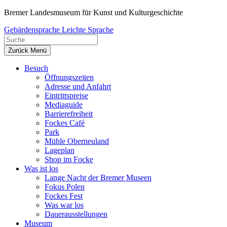
Zum
Bremer Landesmuseum für Kunst und Kulturgeschichte
Inhalt
Gebärdensprache
Leichte Sprache
springen
Zurück
Menü
Besuch
Öffnungszeiten
Adresse und Anfahrt
Eintrittspreise
Mediaguide
Barrierefreiheit
Fockes Café
Park
Mühle Oberneuland
Lageplan
Shop im Focke
Was ist los
Lange Nacht der Bremer Museen
Fokus Polen
Fockes Fest
Was war los
Dauerausstellungen
Museum