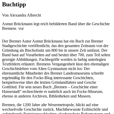
Buchtipp
Von Alexandra Albrecht
Asmut Brückmann legt reich bebilderten Band über die Geschichte
Bremens vor
Der Bremer Autor Asmut Brückmann hat ein Buch zur Bremer
Stadtgeschichte veröffentlicht, das den gesamten Zeitraum von der
Gründung als Bischofssitz um 800 bis in unsere Zeit umfasst. Der
Band baut auf Vorarbeiten auf und besitzt über 700, zum Teil selten
gezeigte Abbildungen. Fachbegriffe werden in farbig unterlegten
Textfeldern erläutert. Bremens Vergangenheit lässt den ehemaligen
Geschichtslehrer vom Alten Gymnasium nicht los: Der
ehrenamtliche Mitarbeiter des Bremer Landesmuseums schreibt
regelmäßig für den Focke-Blog interessante Geschichten,
beispielsweise über die letzten Grönlandfahrer und Gesche
Gottfried. Für sein neues Buch
„Bremen – Geschichte einer
Hansestadt“
recherchierte er natürlich auch im Focke-Museum,
ebenso in anderen Archiven, Bibliotheken und Museen.
Bremen, die 1200 Jahre alte Wesermetropole, blickt auf eine
wechselvolle Geschichte zurück. Machtbewusste Erzbischöfe und
aufstrebende Patriziergeschlechter, glaubensfeste Reformatoren und