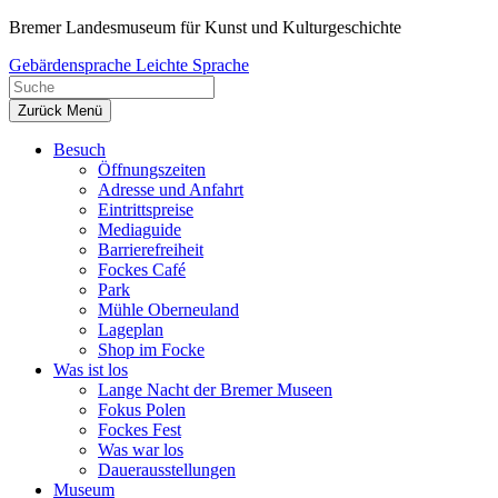
Zum
Bremer Landesmuseum für Kunst und Kulturgeschichte
Inhalt
Gebärdensprache
Leichte Sprache
springen
Zurück
Menü
Besuch
Öffnungszeiten
Adresse und Anfahrt
Eintrittspreise
Mediaguide
Barrierefreiheit
Fockes Café
Park
Mühle Oberneuland
Lageplan
Shop im Focke
Was ist los
Lange Nacht der Bremer Museen
Fokus Polen
Fockes Fest
Was war los
Dauerausstellungen
Museum