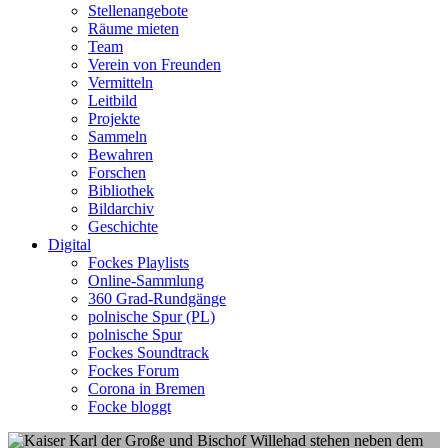
Stellenangebote
Räume mieten
Team
Verein von Freunden
Vermitteln
Leitbild
Projekte
Sammeln
Bewahren
Forschen
Bibliothek
Bildarchiv
Geschichte
Digital
Fockes Playlists
Online-Sammlung
360 Grad-Rundgänge
polnische Spur (PL)
polnische Spur
Fockes Soundtrack
Fockes Forum
Corona in Bremen
Focke bloggt