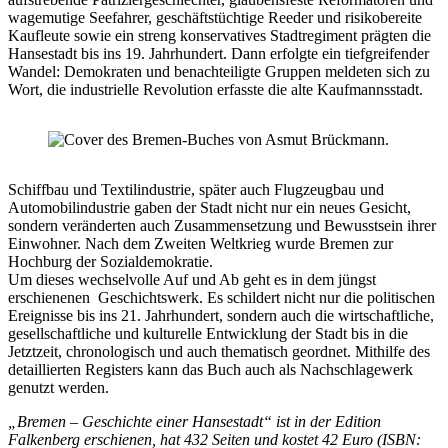
wagemutige Seefahrer, geschäftstüchtige Reeder und risikobereite
Kaufleute sowie ein streng konservatives Stadtregiment prägten die
Hansestadt bis ins 19. Jahrhundert. Dann erfolgte ein tiefgreifender
Wandel: Demokraten und benachteiligte Gruppen meldeten sich zu
Wort, die industrielle Revolution erfasste die alte Kaufmannsstadt.
Schiffbau und Textilindustrie, später auch Flugzeugbau und
Automobilindustrie gaben der Stadt nicht nur ein neues Gesicht,
sondern veränderten auch Zusammensetzung und Bewusstsein ihrer
Einwohner. Nach dem Zweiten Weltkrieg wurde Bremen zur
Hochburg der Sozialdemokratie.
Um dieses wechselvolle Auf und Ab geht es in dem jüngst
erschienenen Geschichtswerk. Es schildert nicht nur die politischen
Ereignisse bis ins 21. Jahrhundert, sondern auch die wirtschaftliche,
gesellschaftliche und kulturelle Entwicklung der Stadt bis in die
Jetztzeit, chronologisch und auch thematisch geordnet. Mithilfe des
detaillierten Registers kann das Buch auch als Nachschlagewerk
genutzt werden.
„Bremen – Geschichte einer Hansestadt“ ist in der Edition
Falkenberg erschienen, hat 432 Seiten und kostet 42 Euro (ISBN: