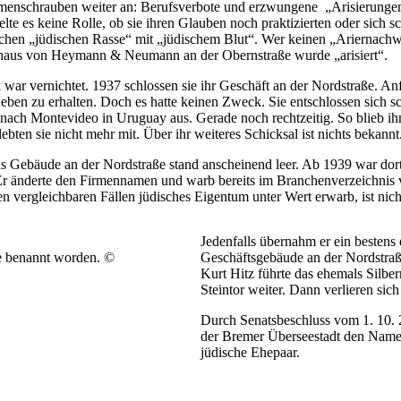
aumenschrauben weiter an: Berufsverbote und erzwungene „Arisierung
ielte es keine Rolle, ob sie ihren Glauben noch praktizierten oder sich
chen „jüdischen Rasse“ mit „jüdischem Blut“. Wer keinen „Ariernachwei
haus von Heymann & Neumann an der Obernstraße wurde „arisiert“.
war vernichtet. 1937 schlossen sie ihr Geschäft an der Nordstraße. 
Leben zu erhalten. Doch es hatte keinen Zweck. Sie entschlossen sich
ach Montevideo in Uruguay aus. Gerade noch rechtzeitig. So blieb ih
en sie nicht mehr mit. Über ihr weiteres Schicksal ist nichts bekannt
s Gebäude an der Nordstraße stand anscheinend leer. Ab 1939 war dort 
 änderte den Firmennamen und warb bereits im Branchenverzeichnis v
 vergleichbaren Fällen jüdisches Eigentum unter Wert erwarb, ist nich
Jedenfalls übernahm er ein bestens
ße benannt worden. ©
Geschäftsgebäude an der Nordstraß
Kurt Hitz führte das ehemals Silb
Steintor weiter. Dann verlieren sich
Durch Senatsbeschluss vom 1. 10. 
der Bremer Überseestadt den Namen
jüdische Ehepaar.