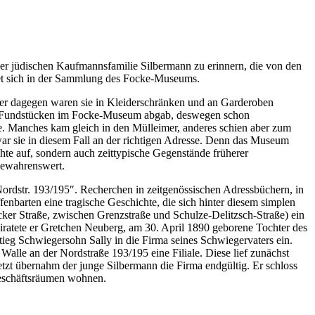
er jüdischen Kaufmannsfamilie Silbermann zu erinnern, die von den
findet sich in der Sammlung des Focke-Museums.
r dagegen waren sie in Kleiderschränken und an Garderoben
ren Fundstücken im Focke-Museum abgab, deswegen schon
te. Manches kam gleich in den Mülleimer, anderes schien aber zum
r sie in diesem Fall an der richtigen Adresse. Denn das Museum
te auf, sondern auch zeittypische Gegenstände früherer
bewahrenswert.
rdstr. 193/195″. Recherchen in zeitgenössischen Adressbüchern, in
nbarten eine tragische Geschichte, die sich hinter diesem simplen
ker Straße, zwischen Grenzstraße und Schulze-Delitzsch-Straße) ein
ratete er Gretchen Neuberg, am 30. April 1890 geborene Tochter des
ieg Schwiegersohn Sally in die Firma seines Schwiegervaters ein.
Walle an der Nordstraße 193/195 eine Filiale. Diese lief zunächst
tzt übernahm der junge Silbermann die Firma endgültig. Er schloss
Geschäftsräumen wohnen.