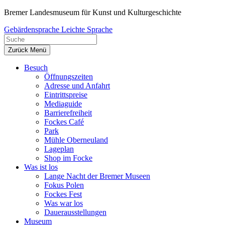
Zum
Bremer Landesmuseum für Kunst und Kulturgeschichte
Inhalt
Gebärdensprache
Leichte Sprache
springen
Zurück
Menü
Besuch
Öffnungszeiten
Adresse und Anfahrt
Eintrittspreise
Mediaguide
Barrierefreiheit
Fockes Café
Park
Mühle Oberneuland
Lageplan
Shop im Focke
Was ist los
Lange Nacht der Bremer Museen
Fokus Polen
Fockes Fest
Was war los
Dauerausstellungen
Museum