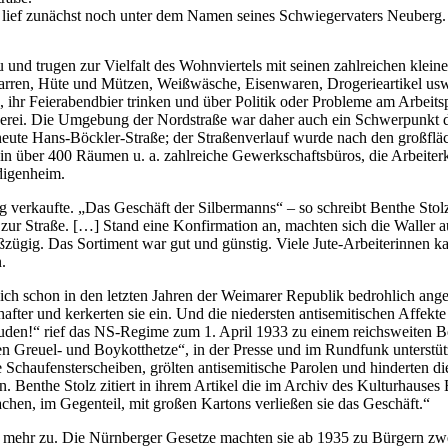
lief zunächst noch unter dem Namen seines Schwiegervaters Neuberg. 
u und trugen zur Vielfalt des Wohnviertels mit seinen zahlreichen kle
igarren, Hüte und Mützen, Weißwäsche, Eisenwaren, Drogerieartikel us
 ihr Feierabendbier trinken und über Politik oder Probleme am Arbeitsp
innerei. Die Umgebung der Nordstraße war daher auch ein Schwerpunkt
 (heute Hans-Böckler-Straße; der Straßenverlauf wurde nach den großf
 über 400 Räumen u. a. zahlreiche Gewerkschaftsbüros, die Arbeiterka
digenheim.
verkaufte. „Das Geschäft der Silbermanns“ – so schreibt Benthe Stolz 
k zur Straße. […] Stand eine Konfirmation an, machten sich die Waller
gig. Das Sortiment war gut und günstig. Viele Jute-Arbeiterinnen kau
n.
ch schon in den letzten Jahren der Weimarer Republik bedrohlich ang
er und kerkerten sie ein. Und die niedersten antisemitischen Affekt
uden!“ rief das NS-Regime zum 1. April 1933 zu einem reichsweiten Bo
 Greuel- und Boykotthetze“, in der Presse und im Rundfunk unterstü
e Schaufensterscheiben, grölten antisemitische Parolen und hinderten
 Benthe Stolz zitiert in ihrem Artikel die im Archiv des Kulturhauses 
chen, im Gegenteil, mit großen Kartons verließen sie das Geschäft.“
 mehr zu. Die Nürnberger Gesetze machten sie ab 1935 zu Bürgern zwe