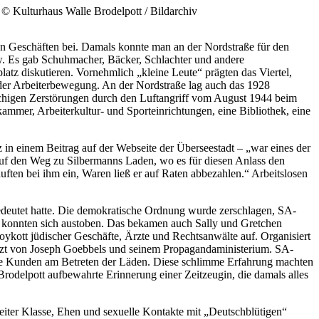
© Kulturhaus Walle Brodelpott / Bildarchiv
inen Geschäften bei. Damals konnte man an der Nordstraße für den
w. Es gab Schuhmacher, Bäcker, Schlachter und andere
latz diskutieren. Vornehmlich „kleine Leute“ prägten das Viertel,
 der Arbeiterbewegung. An der Nordstraße lag auch das 1928
lächigen Zerstörungen durch den Luftangriff vom August 1944 beim
mmer, Arbeiterkultur- und Sporteinrichtungen, eine Bibliothek, eine
in einem Beitrag auf der Webseite der Überseestadt – „war eines der
 auf den Weg zu Silbermanns Laden, wo es für diesen Anlass den
ften bei ihm ein, Waren ließ er auf Raten abbezahlen.“ Arbeitslosen
edeutet hatte. Die demokratische Ordnung wurde zerschlagen, SA-
e konnten sich austoben. Das bekamen auch Sally und Gretchen
ykott jüdischer Geschäfte, Ärzte und Rechtsanwälte auf. Organisiert
tzt von Joseph Goebbels und seinem Propagandaministerium. SA-
 die Kunden am Betreten der Läden. Diese schlimme Erfahrung machten
Brodelpott aufbewahrte Erinnerung einer Zeitzeugin, die damals alles
iter Klasse, Ehen und sexuelle Kontakte mit „Deutschblütigen“