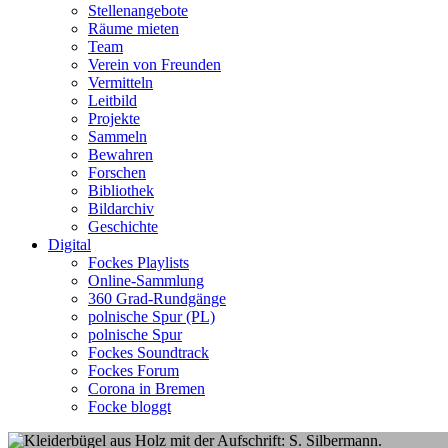
Stellenangebote
Räume mieten
Team
Verein von Freunden
Vermitteln
Leitbild
Projekte
Sammeln
Bewahren
Forschen
Bibliothek
Bildarchiv
Geschichte
Digital
Fockes Playlists
Online-Sammlung
360 Grad-Rundgänge
polnische Spur (PL)
polnische Spur
Fockes Soundtrack
Fockes Forum
Corona in Bremen
Focke bloggt