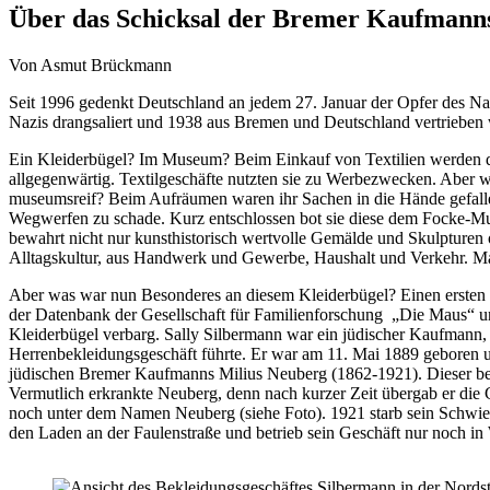
Über das Schicksal der Bremer Kaufmann
Von Asmut Brückmann
Seit 1996 gedenkt Deutschland an jedem 27. Januar der Opfer des Na
Nazis drangsaliert und 1938 aus Bremen und Deutschland vertriebe
Ein Kleiderbügel? Im Museum? Beim Einkauf von Textilien werden d
allgegenwärtig. Textilgeschäfte nutzten sie zu Werbezwecken. Abe
museumsreif? Beim Aufräumen waren ihr Sachen in die Hände gefallen,
Wegwerfen zu schade. Kurz entschlossen bot sie diese dem Focke-Mu
bewahrt nicht nur kunsthistorisch wertvolle Gemälde und Skulpturen
Alltagskultur, aus Handwerk und Gewerbe, Haushalt und Verkehr. M
Aber was war nun Besonderes an diesem Kleiderbügel? Einen ersten 
der Datenbank der Gesellschaft für Familienforschung „Die Maus“ und
Kleiderbügel verbarg. Sally Silbermann war ein jüdischer Kaufmann,
Herrenbekleidungsgeschäft führte. Er war am 11. Mai 1889 geboren u
jüdischen Bremer Kaufmanns Milius Neuberg (1862-1921). Dieser besa
Vermutlich erkrankte Neuberg, denn nach kurzer Zeit übergab er die G
noch unter dem Namen Neuberg (siehe Foto). 1921 starb sein Schwieg
den Laden an der Faulenstraße und betrieb sein Geschäft nur noch i