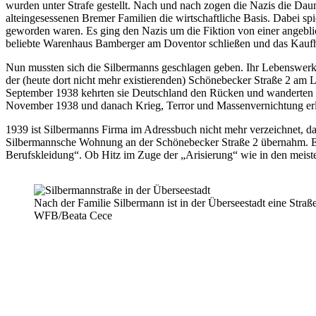
wurden unter Strafe gestellt. Nach und nach zogen die Nazis die D
alteingesessenen Bremer Familien die wirtschaftliche Basis. Dabei sp
geworden waren. Es ging den Nazis um die Fiktion von einer angebli
beliebte Warenhaus Bamberger am Doventor schließen und das Kauf
Nun mussten sich die Silbermanns geschlagen geben. Ihr Lebenswerk 
der (heute dort nicht mehr existierenden) Schönebecker Straße 2 am 
September 1938 kehrten sie Deutschland den Rücken und wanderten n
November 1938 und danach Krieg, Terror und Massenvernichtung erlebt
1939 ist Silbermanns Firma im Adressbuch nicht mehr verzeichnet, da
Silbermannsche Wohnung an der Schönebecker Straße 2 übernahm. Er
Berufskleidung“. Ob Hitz im Zuge der „Arisierung“ wie in den meisten
Nach der Familie Silbermann ist in der Überseestadt eine Stra
WFB/Beata Cece