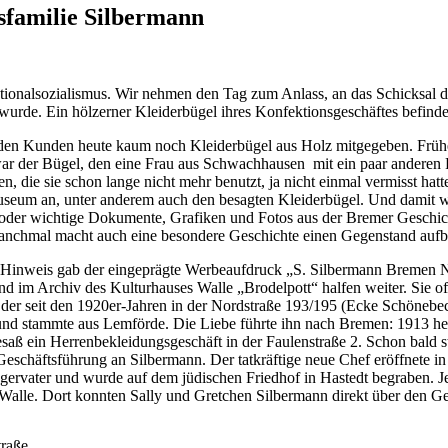
sfamilie Silbermann
tionalsozialismus. Wir nehmen den Tag zum Anlass, an das Schicksal d
n wurde. Ein hölzerner Kleiderbügel ihres Konfektionsgeschäftes be
en Kunden heute kaum noch Kleiderbügel aus Holz mitgegeben. Frühe
r war der Bügel, den eine Frau aus Schwachhausen mit ein paar ande
 die sie schon lange nicht mehr benutzt, ja nicht einmal vermisst hat
seum an, unter anderem auch den besagten Kleiderbügel. Und damit wa
 oder wichtige Dokumente, Grafiken und Fotos aus der Bremer Geschich
anchmal macht auch eine besondere Geschichte einen Gegenstand auf
Hinweis gab der eingeprägte Werbeaufdruck „S. Silbermann Bremen No
 im Archiv des Kulturhauses Walle „Brodelpott“ halfen weiter. Sie offe
 der seit den 1920er-Jahren in der Nordstraße 193/195 (Ecke Schönebec
nd stammte aus Lemförde. Die Liebe führte ihn nach Bremen: 1913 hei
ß ein Herrenbekleidungsgeschäft in der Faulenstraße 2. Schon bald st
eschäftsführung an Silbermann. Der tatkräftige neue Chef eröffnete in 
ervater und wurde auf dem jüdischen Friedhof in Hastedt begraben. Je
n Walle. Dort konnten Sally und Gretchen Silbermann direkt über den 