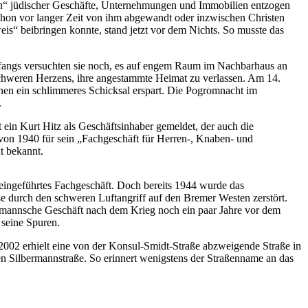
en“ jüdischer Geschäfte, Unternehmungen und Immobilien entzogen
 schon vor langer Zeit von ihm abgewandt oder inzwischen Christen
s“ beibringen konnte, stand jetzt vor dem Nichts. So musste das
Anfangs versuchten sie noch, es auf engem Raum im Nachbarhaus an
 schweren Herzens, ihre angestammte Heimat zu verlassen. Am 14.
nen ein schlimmeres Schicksal erspart. Die Pogromnacht im
.
ein Kurt Hitz als Geschäftsinhaber gemeldet, der auch die
on 1940 für sein „Fachgeschäft für Herren-, Knaben- und
t bekannt.
 eingeführtes Fachgeschäft. Doch bereits 1944 wurde das
e durch den schweren Luftangriff auf den Bremer Westen zerstört.
ermannsche Geschäft nach dem Krieg noch ein paar Jahre vor dem
 seine Spuren.
2002 erhielt eine von der Konsul-Smidt-Straße abzweigende Straße in
 Silbermannstraße. So erinnert wenigstens der Straßenname an das