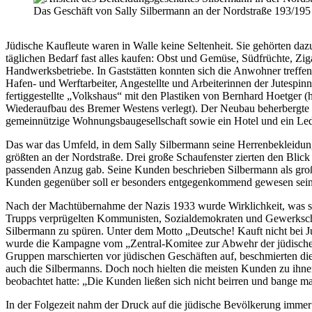
Das Geschäft von Sally Silbermann an der Nordstraße 193/195 
Jüdische Kaufleute waren in Walle keine Seltenheit. Sie gehörten daz
täglichen Bedarf fast alles kaufen: Obst und Gemüse, Südfrüchte, Z
Handwerksbetriebe. In Gaststätten konnten sich die Anwohner treffen,
Hafen- und Werftarbeiter, Angestellte und Arbeiterinnen der Jutesp
fertiggestellte „Volkshaus“ mit den Plastiken von Bernhard Hoetger
Wiederaufbau des Bremer Westens verlegt). Der Neubau beherbergte in
gemeinnützige Wohnungsbaugesellschaft sowie ein Hotel und ein Le
Das war das Umfeld, in dem Sally Silbermann seine Herrenbekleidung 
größten an der Nordstraße. Drei große Schaufenster zierten den Blic
passenden Anzug gab. Seine Kunden beschrieben Silbermann als großzü
Kunden gegenüber soll er besonders entgegenkommend gewesen sei
Nach der Machtübernahme der Nazis 1933 wurde Wirklichkeit, was si
Trupps verprügelten Kommunisten, Sozialdemokraten und Gewerkschaft
Silbermann zu spüren. Unter dem Motto „Deutsche! Kauft nicht bei J
wurde die Kampagne vom „Zentral-Komitee zur Abwehr der jüdischen
Gruppen marschierten vor jüdischen Geschäften auf, beschmierten di
auch die Silbermanns. Doch noch hielten die meisten Kunden zu ihnen.
beobachtet hatte: „Die Kunden ließen sich nicht beirren und bange ma
In der Folgezeit nahm der Druck auf die jüdische Bevölkerung immer