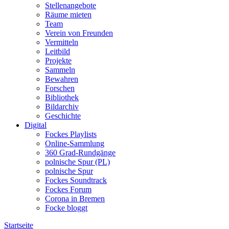
Stellenangebote
Räume mieten
Team
Verein von Freunden
Vermitteln
Leitbild
Projekte
Sammeln
Bewahren
Forschen
Bibliothek
Bildarchiv
Geschichte
Digital
Fockes Playlists
Online-Sammlung
360 Grad-Rundgänge
polnische Spur (PL)
polnische Spur
Fockes Soundtrack
Fockes Forum
Corona in Bremen
Focke bloggt
Startseite