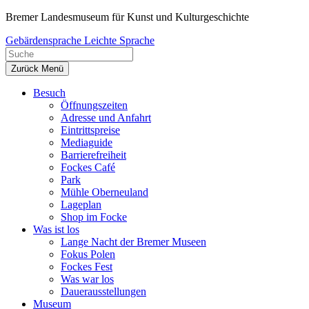
Zum
Bremer Landesmuseum für Kunst und Kulturgeschichte
Inhalt
Gebärdensprache
Leichte Sprache
springen
Zurück
Menü
Besuch
Öffnungszeiten
Adresse und Anfahrt
Eintrittspreise
Mediaguide
Barrierefreiheit
Fockes Café
Park
Mühle Oberneuland
Lageplan
Shop im Focke
Was ist los
Lange Nacht der Bremer Museen
Fokus Polen
Fockes Fest
Was war los
Dauerausstellungen
Museum